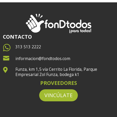
CONTACTO

313 513 2222

informacion@fondtodos.com
Funza, km 1,5 vía Cerrito La Florida, Parque

Empresarial Zol Funza, bodega k1
PROVEEDORES
VINCÚLATE