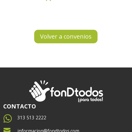
Volver a convenios
CONTACTO

313 513 2222

informacion@fondtodos.com