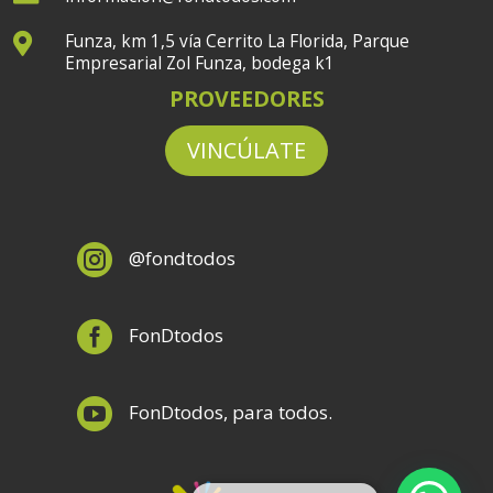
Funza, km 1,5 vía Cerrito La Florida, Parque

Empresarial Zol Funza, bodega k1
PROVEEDORES
VINCÚLATE

@fondtodos

FonDtodos

FonDtodos, para todos.