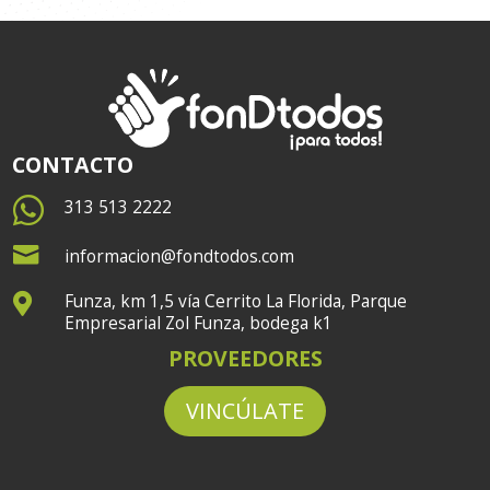
CONTACTO

313 513 2222

informacion@fondtodos.com
Funza, km 1,5 vía Cerrito La Florida, Parque

Empresarial Zol Funza, bodega k1
PROVEEDORES
VINCÚLATE