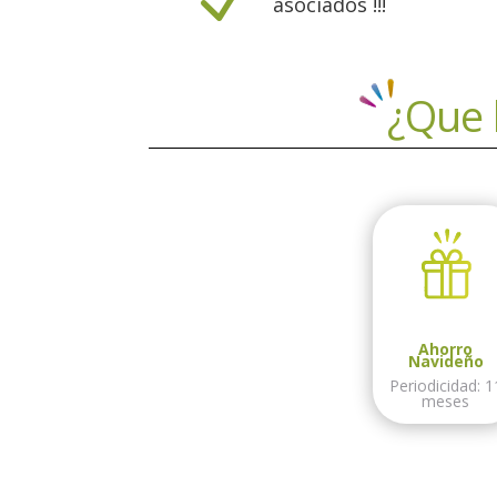
N
asociados !!!
¿Que 
Ahorro
Navideño
Periodicidad: 1
meses