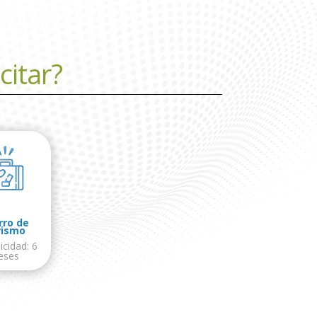
citar?
rro de
rismo
icidad: 6
eses