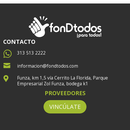
CONTACTO

313 513 2222

informacion@fondtodos.com
Funza, km 1,5 vía Cerrito La Florida, Parque

Empresarial Zol Funza, bodega k1
PROVEEDORES
VINCÚLATE