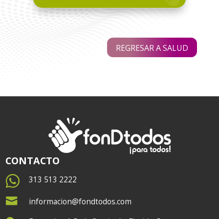
REGRESAR A SALUD
CONTACTO

313 513 2222

informacion@fondtodos.com