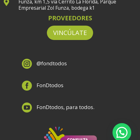
Funza, km 1,5 vía Cerrito La Florida, Parque

Empresarial Zol Funza, bodega k1
PROVEEDORES
VINCÚLATE

@fondtodos

FonDtodos

FonDtodos, para todos.