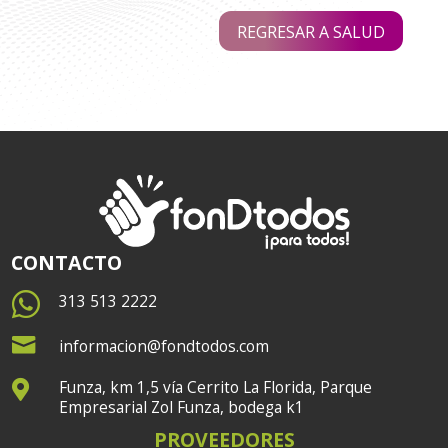
REGRESAR A SALUD
CONTACTO

313 513 2222

informacion@fondtodos.com
Funza, km 1,5 vía Cerrito La Florida, Parque

Empresarial Zol Funza, bodega k1
PROVEEDORES