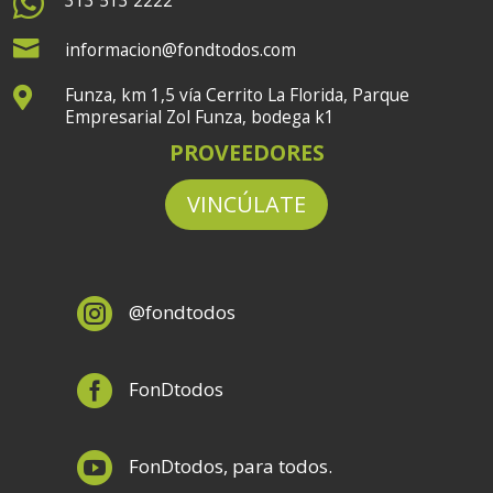

313 513 2222

informacion@fondtodos.com
Funza, km 1,5 vía Cerrito La Florida, Parque

Empresarial Zol Funza, bodega k1
PROVEEDORES
VINCÚLATE

@fondtodos

FonDtodos

FonDtodos, para todos.