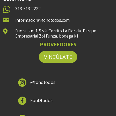

313 513 2222

informacion@fondtodos.com
Funza, km 1,5 vía Cerrito La Florida, Parque

Empresarial Zol Funza, bodega k1
PROVEEDORES
VINCÚLATE

@fondtodos

FonDtodos