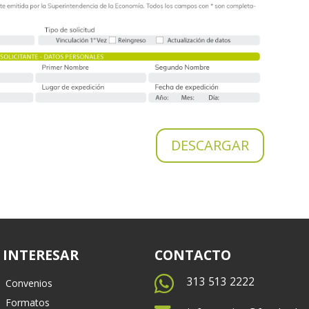
DESCARGAR
 INTERESAR
CONTACTO

313 513 2222
Convenios
Formatos