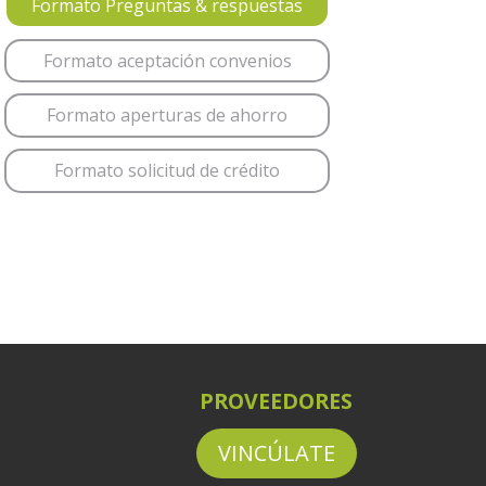
Formato Preguntas & respuestas
Formato aceptación convenios
Formato aperturas de ahorro
Formato solicitud de crédito
PROVEEDORES
VINCÚLATE