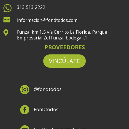

313 513 2222

informacion@fondtodos.com
Funza, km 1,5 vía Cerrito La Florida, Parque

Empresarial Zol Funza, bodega k1
PROVEEDORES
VINCÚLATE

@fondtodos

FonDtodos