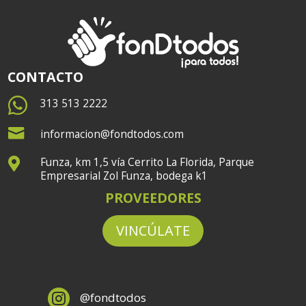
CONTACTO

313 513 2222

informacion@fondtodos.com
Funza, km 1,5 vía Cerrito La Florida, Parque

Empresarial Zol Funza, bodega k1
PROVEEDORES
VINCÚLATE

@fondtodos