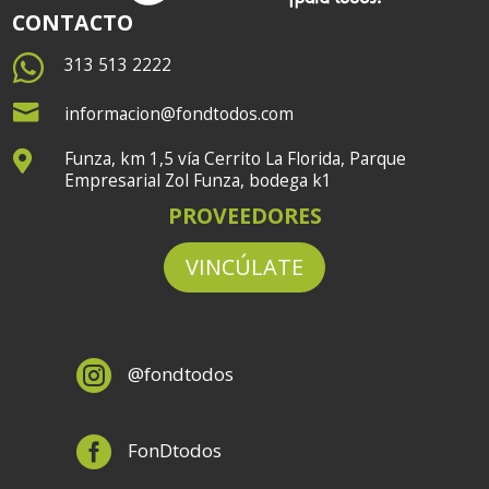
CONTACTO

313 513 2222

informacion@fondtodos.com
Funza, km 1,5 vía Cerrito La Florida, Parque

Empresarial Zol Funza, bodega k1
PROVEEDORES
VINCÚLATE

@fondtodos

FonDtodos