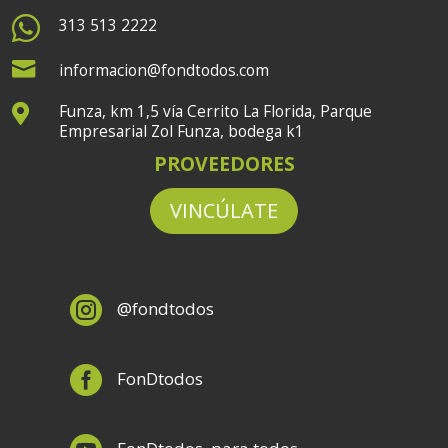

313 513 2222

informacion@fondtodos.com
Funza, km 1,5 vía Cerrito La Florida, Parque

Empresarial Zol Funza, bodega k1
PROVEEDORES
VINCÚLATE

@fondtodos

FonDtodos