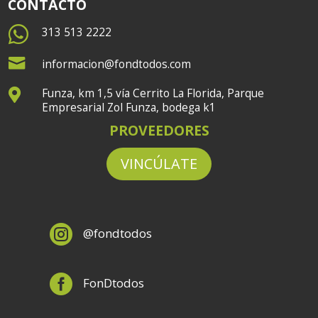
CONTACTO

313 513 2222

informacion@fondtodos.com
Funza, km 1,5 vía Cerrito La Florida, Parque

Empresarial Zol Funza, bodega k1
PROVEEDORES
VINCÚLATE

@fondtodos

FonDtodos